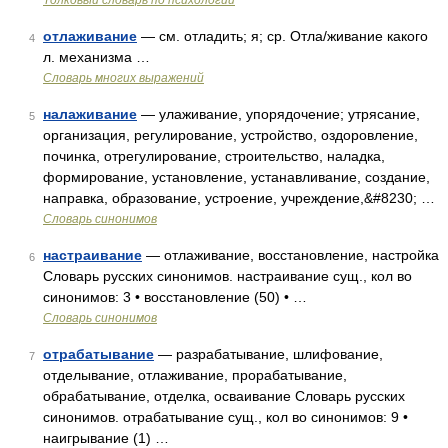
Толковый словарь по психологии
отлаживание
— см. отладить; я; ср. Отла/живание какого
4
л. механизма …
Словарь многих выражений
налаживание
— улаживание, упорядочение; утрясание,
5
организация, регулирование, устройство, оздоровление,
починка, отрегулирование, строительство, наладка,
формирование, установление, устанавливание, создание,
направка, образование, устроение, учреждение,&#8230; …
Словарь синонимов
настраивание
— отлаживание, восстановление, настройка
6
Словарь русских синонимов. настраивание сущ., кол во
синонимов: 3 • восстановление (50) • …
Словарь синонимов
отрабатывание
— разрабатывание, шлифование,
7
отделывание, отлаживание, прорабатывание,
обрабатывание, отделка, осваивание Словарь русских
синонимов. отрабатывание сущ., кол во синонимов: 9 •
наигрывание (1) …